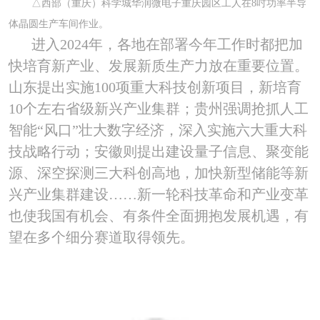
△西部（重庆）科学城华润微电子重庆园区工人在
8
吋功率半导
体晶圆生产车间作业。
进入
2024
年，各地在部署今年工作时都把加
快培育新产业、发展新质生产力放在重要位置。
山东提出实施
100
项重大科技创新项目，新培育
10
个左右省级新兴产业集群；贵州强调抢抓人工
智能“风口”壮大数字经济，深入实施六大重大科
技战略行动；安徽则提出建设量子信息、聚变能
源、深空探测三大科创高地，加快新型储能等新
兴产业集群建设……新一轮科技革命和产业变革
也使我国有机会、有条件全面拥抱发展机遇，有
望在多个细分赛道取得领先。