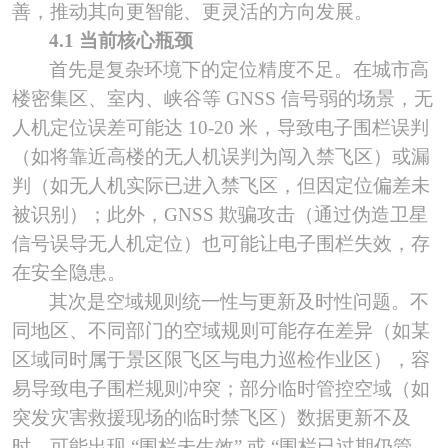
善，推动其向更智能、更灵活的方向发展。
4.1 当前核心瓶颈
首先是复杂环境下的定位精度不足。在城市高
楼密集区、室内、峡谷等
GNSS 信号弱的场景，无
人机定位误差可能达 10-20 米，导致电子围栏误判
（如将靠近高楼的无人机误判为闯入禁飞区）或漏
判（如无人机实际已进入禁飞区，但因定位偏差未
被识别）；此外，GNSS 欺骗攻击（通过伪造卫星
信号误导无人机定位）也可能让电子围栏失效，存
在安全隐患。
其次是空域规则统一性与更新及时性问题。不
同地区、不同部门的空域规则可能存在差异（如某
区域同时属于景区限飞区与电力巡检作业区），容
易导致电子围栏规则冲突；部分临时管控空域（如
突发灾害救援现场的临时禁飞区）数据更新不及
时，可能出现
“围栏未生效” 或 “围栏已过期仍管