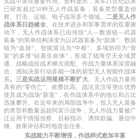
实战中发挥重要作用。资料显示，美军
21世纪以来
已研发超过50种无人作战装备，装备类型覆盖侦
察、打击、运输、电子战等多个领域。
二是无人作
战体系日趋健全
。在技术进步和军事需求的双重驱
动下，无人作战体系已由传统
“人—数据链—武器
装备”的简单结构演变为以武器装备为“肌体”、数据
链为“血脉”、智能算法为“中枢”、多域协同为“骨
架”的多维“硅基生命体”，形成了陆海空天全域贯
通、战略战役战术梯次搭配、作战力量体系深度融
合、感知决策行动多能一体的新型无人智能作战体
系
。三是实战运用规模不断扩大
。无人作战力量所
具有的
“零伤亡”、效费比高、战法灵活等突出优势
使其成为战场“新宠”，在作战体系中的地位和占比
迅速攀升。在近年来的局部战争中，投入无人装备
的类型和数量远超阿富汗战争，无人作
战力量被广
泛运用于情报侦察、目标指示、诱饵欺骗、通信中
继、效果评估和对地攻击任务。
实战能力不断增强
，
作战样式愈加丰富