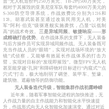
普”无人机造价约250万美元、TB-2约500万美元，
相对于其摧毁的亚美尼亚军队每套约4000万美元的
S-300防空导弹系统，作战效费比分别为1∶16和
1∶8。胡塞武装甚至通过改装民用无人机，对美
军“阿利·伯克”级驱逐舰实施袭扰，凸显“以低制
高”的战术奇效。
三是异域同频、敏捷响应
——形
成精确打击优势
。在作战体系的支撑下，无人装备
与后方操作员可实现异域同频作战。无人装备既可
充当作战人员的
“眼睛”，实现对战场环境的“放大
镜”式侦察，又能够有效延长作战体系的打击力
臂，实现对目标的“发现即摧毁”。微型FPV无人机
甚至能穿越“孔洞”和障碍物对目标进行
“内窥式”“点
穴式”打击，极大地削弱了碉堡、装甲车、堑壕、
建筑物、遮蔽物等的防御功能。
无人装备迭代升级
，
智能
集群作战初露峥嵘
近年来，随着军事智能化进程的加快推进，无
人作战力量的自主作战能力和智能化水平快速提
升，作战形式向无人化智能化加速演变。通过对近