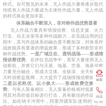
样式。在可预见的未来，无人作战力量将逐步取代
传统有人作战力量成为主体性
作战力量，无人作战
的样式将会更加丰富。
体系融合不断深入
，
非对称作战优势显著
无人
作战力量具有情报侦察、信息支援、火力
打击、自主决策等多种作战能力，在实战运用的过
程中，其与作战体系的融合度不断加深，对体系作
战效能具有显著的增益效果，形成了多种新型非对
称作战优势。
一是广域泛在、透明战场
——形成情
报侦察优势
。在伊拉克战争中，美军大量使用无人
侦察机，并将它们与天基、地基、空基、海基侦察
力量充分融合，形成大立体、全纵深、全天候、全
天时侦察监视网，大大提升了战场情报侦察能力。
二是以劣耗优、以小换大
——形成效费交换比优
势
。与有人装备相比，无人装备价格相对低廉，利
用
其对高价值目标进行打击，具有极佳的作战效费
比。如在纳卡冲突中，阿塞拜疆军队使用的
“哈洛