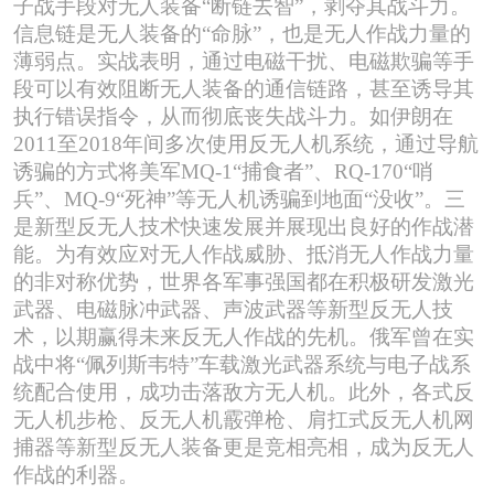
子战手段对无人装备“断链去智”，剥夺其战斗力。
信息链是无人装备的“命脉”，也是无人作战力量的
薄弱点。实战表明，通过电磁干扰、电磁欺骗等手
段可以有效阻断无人装备的通信链路，甚至诱导其
执行错误指令，从而彻底丧失战斗力。如伊朗在
2011至2018年间多次使用反无人机系统，通过导航
诱骗的方式将美军MQ-1“捕食者”、RQ-170“哨
兵”、MQ-9“死神”等无人机诱骗到地面“没收”。三
是新型反无人技术快速发展并展现出良好的作战潜
能。为有效应对无人作战威胁、抵消无人作战力量
的非对称优势，世界各军事强国都在积极研发激光
武器、电磁脉冲武器、声波武器等新型反无人技
术，以期赢得未来反无人作战的先机。俄军曾在实
战中将“佩列斯韦特”车载激光武器系统与电子战系
统配合使用，成功击落敌方无人机。此外，各式反
无人机步枪、反无人机霰弹枪、肩扛式反无人机网
捕器等新型反无人装备更是竞相亮相，成为反无人
作战的利器。