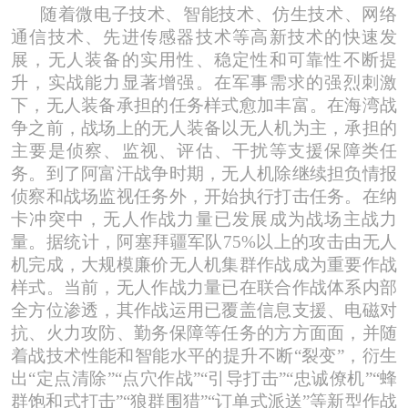
随着微电子技术、智能技术、仿生技术、网络
通信技术、先进传感器技术等高新技术的快速发
展，无人装备的实用性、稳定性和可靠性不断提
升，实战能力显著增强。在军事需求的强烈刺激
下，无人装备承担的任务样式愈加丰富。在海湾战
争之前，战场上的无人装备以无人机为主，承担的
主要是侦察、监视、评估、干扰等支援保障类任
务。到了阿富汗战争时期，无人机除继续担负情报
侦察和战场监视任务外，开始执行打击任务。在纳
卡冲突中，无人作战力量已发展成为战场主战力
量。据统计，阿塞拜疆军队
75%以上的攻击由无人
机完成，大规模廉价无人机集群作战成为重要作战
样式。当前，无人作战力量已在联合作战体系内部
全方位渗透，其作战运用已覆盖信息支援、电磁对
抗、火力攻防、勤务保障等任务的方方面面，并随
着战技术性能和智能水平的提升不断“裂变”，衍生
出“定点清除”“点穴作战”“引导打击”“忠诚僚机”“蜂
群饱和式打击”“狼群围猎”“订单式派送”等新型作战