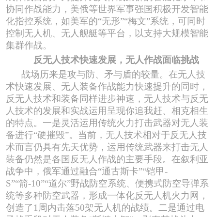
协同作战能力，美俄等世界军事强国积极开发智能
化指控系统，如美军的“无形”“梅文”系统，可同时
控制无人机、无人舰艇等平台，以支持大规模智能
集群作战。
反无人技术快速发展
，
无人作战面临挑战
战场历来是攻与防、矛与盾的较量。在无人技
术快速发展、无人装备作战能力快速提升的同时，
反无人技术和装备同样进步神速，无人技术与反无
人技术的发展和实战运用呈现你追我赶、相克相生
的特点。一是灵活运用传统火力打击武器对无人装
备进行
“硬摧毁”。当前，无人技术相对于反无人技
术而言仍具有先天优势，运用传统武器来打击无人
装备仍然是各国反无人作战的主要手段。在叙利亚
战争中，俄军通过融合“通古斯卡”“铠甲-
S”“箭-10”“道尔”野战防空系统、便携式防空导弹系
统等多种防空武器，形成一体化反无人机火力网，
创造了1周内击落50架无人机的战绩。二是通过电