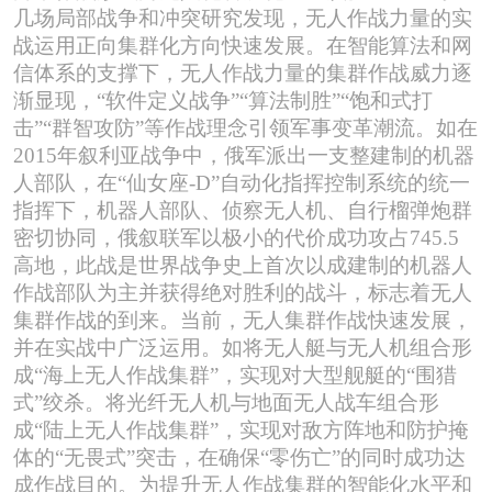
几场局部战争和冲突研究发现，无人作战力量的实
战运用正向集群化方向快速发展。在智能算法和网
信体系的支撑下，无人作战力量的集群作战威力逐
渐显现，
“软件定义战争”“算法制胜”“饱和式打
击”“群智攻防”等作战理念引领军事变革潮流。如在
2015年叙利亚战争中，俄军派出一支整建制的机器
人部队，在“仙女座-D”自动化指挥控制系统的统一
指挥下，机器人部队、侦察无人机、自行榴弹炮群
密切协同，俄叙联军以极小的代价成功攻占745.5
高地，此战是世界战争史上首次以成建制的机器人
作战部队为主并获得绝对胜利的战斗，标志着无人
集群作战的到来。当前，无人集群作战快速发展，
并在实战中广泛运用。如将无人艇与无人机组合形
成“海上无人作战集群”，实现对大型舰艇的“围猎
式”绞杀。将光纤无人机与地面无人战车组合形
成“陆上无人作战集群”，实现对敌方阵地和防护掩
体的“无畏式”突击，在确保“零伤亡”的同时成功达
成作战目的。为提升无人作战集群的智能化水平和